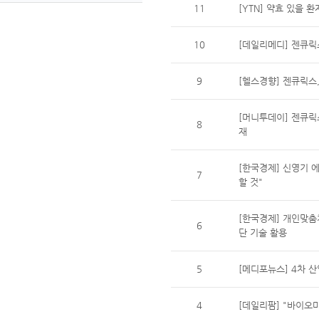
11
[YTN] 약효 있을 
10
[데일리메디] 젠큐릭
9
[헬스경향] 젠큐릭스
[머니투데이] 젠큐릭
8
재
[한국경제] 신영기 
7
할 것"
[한국경제] 개인맞춤
6
단 기술 활용
5
[메디포뉴스] 4차 
4
[데일리팜] "바이오마