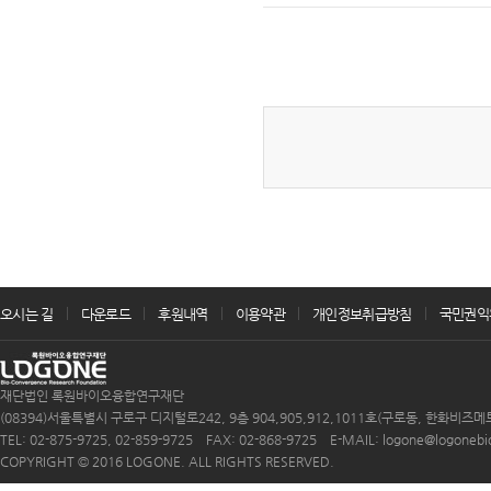
오시는 길
다운로드
후원내역
이용약관
개인정보취급방침
국민권익
재단법인 록원바이오융합연구재단
(08394)서울특별시 구로구 디지털로242, 9층 904,905,912,1011호(구로동, 한화비즈메
TEL: 02-875-9725, 02-859-9725 FAX: 02-868-9725 E-MAIL: logone@logonebio.
COPYRIGHT © 2016 LOGONE. ALL RIGHTS RESERVED.