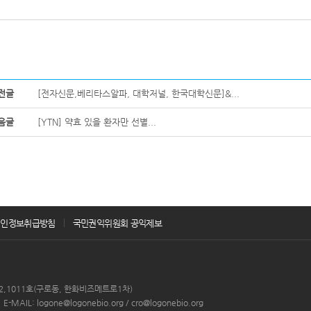
전글
[전자신문,베리타스알파, 대학저널, 한국대학신문]&...
음글
[YTN] 약효 있을 환자만 선별...
개인정보취급방침
국민권익위원회 공익제보
912,1011호(구로동, 한화비즈메트로1차)
E-MAIL: logone@logonebio.org / cro@logonebio.org