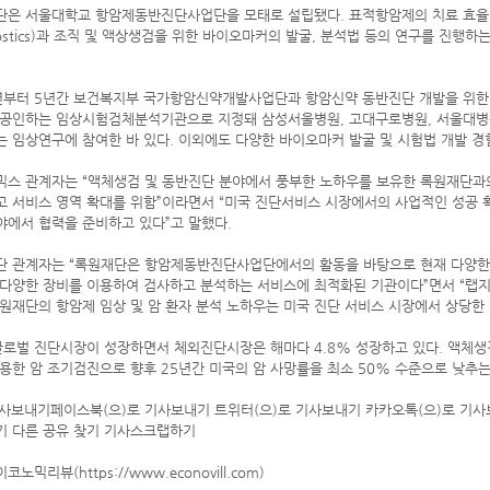
은 서울대학교 항암제동반진단사업단을 모태로 설립됐다. 표적항암제의 치료 효율성을
nostics)과 조직 및 액상생검을 위한 바이오마커의 발굴, 분석법 등의 연구를 진행
년부터 5년간 보건복지부 국가항암신약개발사업단과 항암신약 동반진단 개발을 위한 
 공인하는 임상시험검체분석기관으로 지정돼 삼성서울병원, 고대구로병원, 서울대병
 임상연구에 참여한 바 있다. 이외에도 다양한 바이오마커 발굴 및 시험법 개발 경
믹스 관계자는 “액체생검 및 동반진단 분야에서 풍부한 노하우를 보유한 록원재단과
 서비스 영역 확대를 위함”이라면서 “미국 진단서비스 시장에서의 사업적인 성공 
에서 협력을 준비하고 있다”고 말했다.
단 관계자는 “록원재단은 항암제동반진단사업단에서의 활동을 바탕으로 현재 다양한 
다양한 장비를 이용하여 검사하고 분석하는 서비스에 최적화된 기관이다”면서 “랩지노믹스의 
원재단의 항암제 임상 및 암 환자 분석 노하우는 미국 진단 서비스 시장에서 상당한 
글로벌 진단시장이 성장하면서 체외진단시장은 해마다 4.8% 성장하고 있다. 액체생
용한 암 조기검진으로 향후 25년간 미국의 암 사망률을 최소 50% 수준으로 낮추는
기사보내기페이스북(으)로 기사보내기 트위터(으)로 기사보내기 카카오톡(으)로 기사보
기 다른 공유 찾기 기사스크랩하기
이코노믹리뷰(https://www.econovill.com)