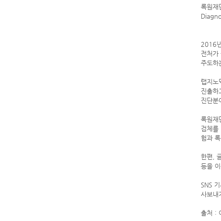
록원재단
Diag
2016
전처가
주도하는
랩지노
진출하고
진단분야
록원재
검체를 
험과 록
한편, 
등을 이
SNS 
사보내
출처 : 