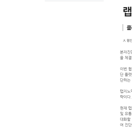
분자진단
을 체결
이번 협
단 플랫
단하는 
랩지노믹
략이다.
현재 랩
및 유통
대화할 계
여 진단