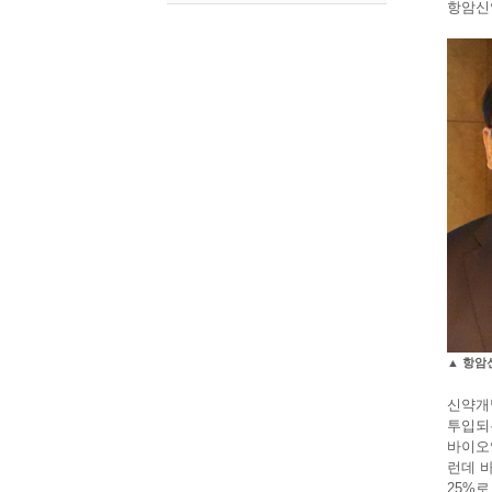
항암신
▲ 항암
신약개발
투입되는
바이오
런데 바
25%로