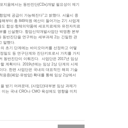
포지움에서는 동반진단(CDx)개발 필요성이 제기
항암제 공급이 가능해진다"고 밝혔다. 서울시 중
부터 총 849억원 예산이 들어가는 2기 사업계
 약물도 합성·항체의약품에 세포치료제와 유전자치료
부를 신설했다. 항암신약개발사업단 박영환 본부
과 동반진단을 연구하는 세부과제 2는 긴밀한 관
고 말했다.
출의 초기 단계에는 바이오마커를 선정하고 어떻
 정밀도 등 연구단계와 진단키트로서 가치를 가지
마커 동반진단이 이뤄진다.
사업단은 2017년 임상
 계획이다. 2019년에는 임상 2상 단계의 시제
침이다.
한편 사업단은 국내의 대표적인 해외 기술
적응증(폐암·유방암) 확대를 통해 임상 2상에서
을 받기 어려운데, (사업단)대부분 임상 과제가
 이는 국내 CRO나 CMO 육성에도 영향을 미치