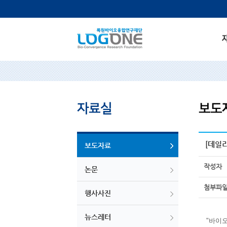
[데일리
보도자료
작성자
논문
첨부파
행사사진
뉴스레터
"바이오