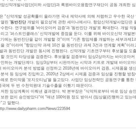
 항암신약개발사업단(이하 사업단)과 록원바이오융합연구재단이 공동 개최한 심
은 "신약개발 성공확률이 올라가면 국내 제약사에 의해 저렴하고 우수한 국산 
 열린
'
동반진단
개발의 필요성'에 관한 세미나에서다.
항암신약개발사업단은 올해
착수한다. 연구범위를 '바이오마커 검증'과 '동반진단 개발'로 확대한다. 개발
늘리고 '퍼스트인클래스' 신약개발에 중점을 둔다.
이를 위해 바이오신약 개발본
"2기에는 동반진단을 같이 개발할 것"이며 "기존 항암제를 개발하는 세부과제1
을 것"이라며 "항암신약 과제 10건
을 동반진단 과제 3건과 연계할 계획"이라
발과 동반진단 개발은 동시에 진행된다. 신약개발 기초연구부터 후보물질 도
석할 것인지 타당성을 검증한다. 후보물질 검증부터 임상2상까지는 바이오마커
확인하는 개발단계다. 임상3상부터 시판까지는 시약과 키트로 개발돼 바이오
 바이오마커 분석 방법을 선정하고 2018년에 바이오마커 검증, 시제품을 생산할
분석 등 임상에 진입하고, 2020년 2상에서 시제품 검증과 임상을 진행할 방
사례로 한미약품 '포지오티닙'을 들고있다. 사업단 임상전략인 공동연구를 통한 
 중국에 두 번 수천억원대 기술수출을 이뤘기 때문이다.
철저한 임상계획이 이뤄낸 결과였다. 박 본부장은 "식약처로부터 바로 임상 승인
보완 없이 승인받았다"며 "매년 100억원 정도 받아서 (임상을)진행하고 있는데
"고 말했다.
ttp://www.dailypharm.com/News/223594