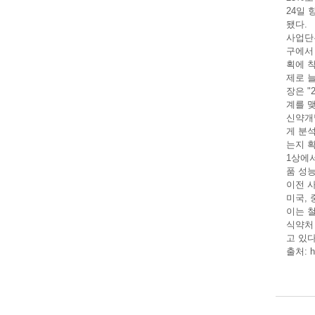
24일
됐다.
사업단
구에서
획에 
제로 
장은 
계를 맺
신약개
게 분
는지 
1상에서
품 성능
이전 
미국,
이는 
식약처 
고 있다
출처:
h