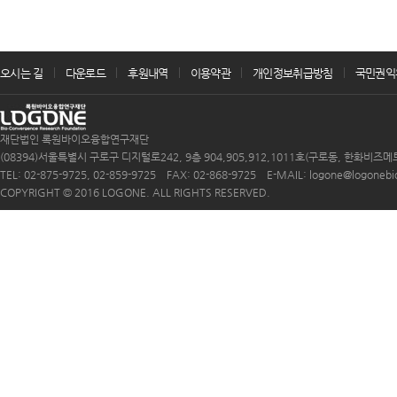
오시는 길
다운로드
후원내역
이용약관
개인정보취급방침
국민권익
재단법인 록원바이오융합연구재단
(08394)서울특별시 구로구 디지털로242, 9층 904,905,912,1011호(구로동, 한화비즈메
TEL: 02-875-9725, 02-859-9725 FAX: 02-868-9725 E-MAIL: logone@logonebio.
COPYRIGHT © 2016 LOGONE. ALL RIGHTS RESERVED.