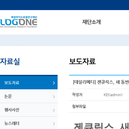
[데일리메디] 젠큐릭스, 새 동
보도자료
작성자
KEI(admin)
논문
첨부파일
행사사진
뉴스레터
젠큐릭스, 