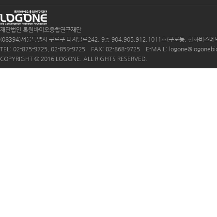
재단법인 록원바이오융합연구재단
(08394)서울특별시 구로구 디지털로242, 9층 904,905,912,1011호(구로동, 한화비즈메
TEL: 02-875-9725, 02-859-9725 FAX: 02-868-9725 E-MAIL: logone@logonebio.
COPYRIGHT © 2016 LOGONE. ALL RIGHTS RESERVED.