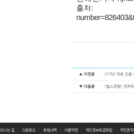
출
number=826403&t
▲ 이전글
[YTN] 약효 있을 
▼ 다음글
[헬스경향] 젠큐릭
오시는 길
다운로드
후원내역
이용약관
개인정보취급방침
국민권익