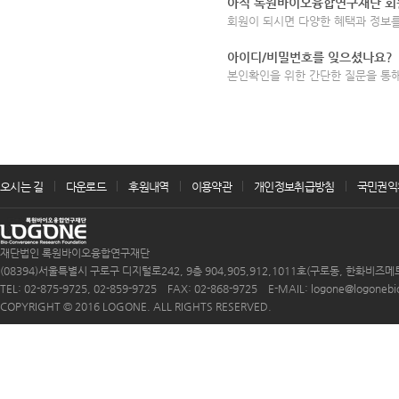
아직 록원바이오융합연구재단 회
회원이 되시면 다양한 혜택과 정보를
아이디/비밀번호를 잊으셨나요?
본인확인을 위한 간단한 질문을 통
오시는 길
다운로드
후원내역
이용약관
개인정보취급방침
국민권익
재단법인 록원바이오융합연구재단
(08394)서울특별시 구로구 디지털로242, 9층 904,905,912,1011호(구로동, 한화비즈메
TEL: 02-875-9725, 02-859-9725 FAX: 02-868-9725 E-MAIL: logone@logonebio.
COPYRIGHT © 2016 LOGONE. ALL RIGHTS RESERVED.