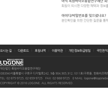
아직 록원바이오융합연구재단 회
회원이 되시면 다양한 혜택과 정보를
아이디/비밀번호를 잊으셨나요?
본인확인을 위한 간단한 질문을 통
오시는 길
다운로드
후원내역
이용약관
개인정보취급방침
국민권익
재단법인 록원바이오융합연구재단
(08394)서울특별시 구로구 디지털로242, 9층 904,905,912,1011호(구로동, 한화비즈메
TEL: 02-875-9725, 02-859-9725 FAX: 02-868-9725 E-MAIL: logone@logonebio.
COPYRIGHT © 2016 LOGONE. ALL RIGHTS RESERVED.