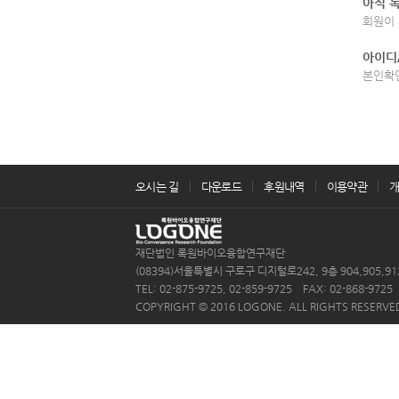
아직 
회원이 
아이디
본인확
오시는 길
다운로드
후원내역
이용약관
재단법인 록원바이오융합연구재단
(08394)서울특별시 구로구 디지털로242, 9층 904,905,
TEL: 02-875-9725, 02-859-9725 FAX: 02-868-9725 
COPYRIGHT © 2016 LOGONE. ALL RIGHTS RESERVE