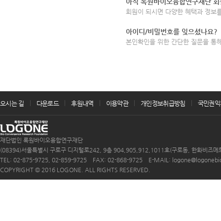
아직 록원바이오융합연구재단 회
회원이 되시면 다양한 혜택과 정보를
아이디/비밀번호를 잊으셨나요?
본인확인을 위한 간단한 질문을 통
오시는 길
다운로드
후원내역
이용약관
개인정보취급방침
국민권익
재단법인 록원바이오융합연구재단
(08394)서울특별시 구로구 디지털로242, 9층 904,905,912,1011호(구로동, 한화비즈메
TEL: 02-875-9725, 02-859-9725 FAX: 02-868-9725 E-MAIL: logone@logonebio.
COPYRIGHT © 2016 LOGONE. ALL RIGHTS RESERVED.