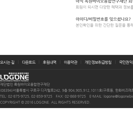
아직 록원바이오융합연구재단 회
회원이 되시면 다양한 혜택과 정보를
아이디/비밀번호를 잊으셨나요?
본인확인을 위한 간단한 질문을 통
오시는 길
다운로드
후원내역
이용약관
개인정보취급방침
국민권익
재단법인 록원바이오융합연구재단
(08394)서울특별시 구로구 디지털로242, 9층 904,905,912,1011호(구로동, 한화비즈메
TEL: 02-875-9725, 02-859-9725 FAX: 02-868-9725 E-MAIL: logone@logonebio.
COPYRIGHT © 2016 LOGONE. ALL RIGHTS RESERVED.