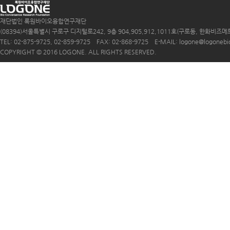
재단법인 록원바이오융합연구재단
(08394)서울특별시 구로구 디지털로242, 9층 904,905,912,1011호(구로동, 한화비즈메
TEL: 02-875-9725, 02-859-9725 FAX: 02-868-9725 E-MAIL: logone@logonebio.
COPYRIGHT © 2016 LOGONE. ALL RIGHTS RESERVED.