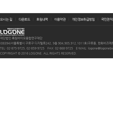
오시는 길
다운로드
후원내역
이용약관
개인정보취급방침
국민권익
재단법인 록원바이오융합연구재단
(08394)서울특별시 구로구 디지털로242, 9층 904,905,912,1011호(구로동, 한화비즈메
TEL: 02-875-9725, 02-859-9725 FAX: 02-868-9725 E-MAIL: logone@logonebio.
COPYRIGHT © 2016 LOGONE. ALL RIGHTS RESERVED.